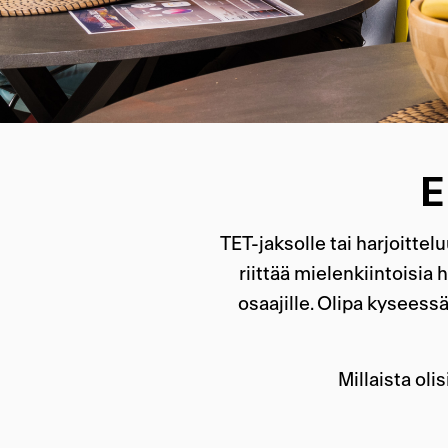
E
TET-jaksolle tai harjoitt
riittää mielenkiintoisia
osaajille. Olipa kyseessä
Millaista oli