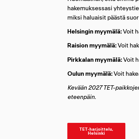
hakemuksessasi yhteystieto
miksi haluaisit päästä suor
Helsingin myymälä:
Voit h
Raision myymälä:
Voit hak
Pirkkalan myymälä:
Voit h
Oulun myymälä:
Voit hake
Kevään 2027 TET-paikkojen 
eteenpäin.
TET-harjoittelu,
Helsinki