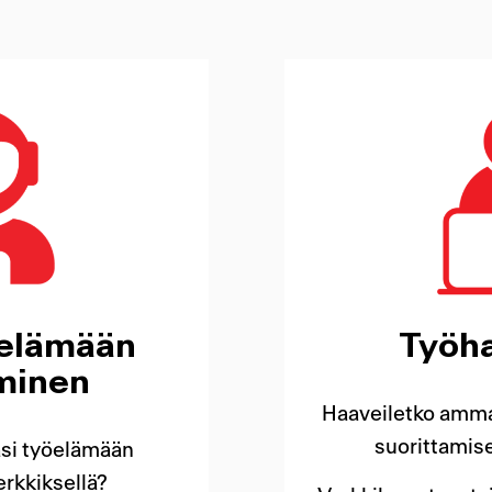
Työha
öelämään
minen
Haaveiletko ammat
suorittamise
äsi työelämään
rkkiksellä?