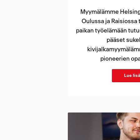
Myymälämme Helsingis
Oulussa ja Raisiossa 
paikan työelämään tutu
pääset suke
kivijalkamyymäläm
pioneerien opa
Lue lis