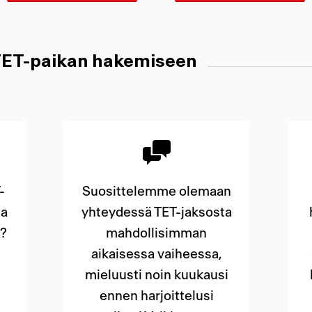
 TET-paikan hakemiseen
-
Suosittelemme olemaan
la
yhteydessä TET-jaksosta
a?
mahdollisimman
aikaisessa vaiheessa,
mieluusti noin kuukausi
ennen harjoittelusi