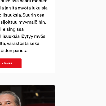
joukoissa häärii monien
ia ja sitä myötä lukuisia
llisuuksia. Suurin osa
 sijoittuu myymälöihin,
Helsingissä
llisuuksia löytyy myös
ta, varastosta sekä
öiden parista.
ue lisää