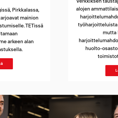
Verkkiksen tausta
alojen ammattilais
sä, Pirkkalassa,
harjoittelumahdo
tarjoavat mainion
työharjoitteluista
stumiselle. TETissä
mutta 
ltamaan
harjoittelumahdo
me arkeen alan
huolto-osastol
stuksella.
toimistot
ää
L