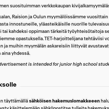
Suomen suosituimman verkkokaupan kivijalkamyymälä
kalan, Raision ja Oulun myymälöissämme vuosittain 
ta innostuneille, yläasteikäisille nuorille tulevaisuu
si tai kahdeksi oppimaan tärkeitä työyhteisötaitoja 
emme opastuksella. TET-harjoittelijana tehtäviisi v
un ja muihin myymälän askareisiin liittyvät avustava
n aina yhdessä.
advertisement is intended for junior high school stud
ksolle
un täyttämällä
sähköisen hakemuslomakkeeen
hal
ty käsittelemään sähköpostitse tulleita hakemuksi