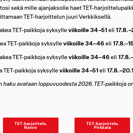
si sekä mille ajanjaksolle haet TET-harjoittelupaikk
ittamaan TET-harjoittelun juuri Verkkiksellä.
akea TET-paikkoja syksylle
viikoille 34
–
51
eli
17.8.
–
ea TET-paikkoja syksylle
viikoille 34–46
eli
17.8.–1
akea TET-paikkoja syksylle
viikoille 34–46
eli
17.8.
a TET-paikkoja syksylle
viikoille 34
–
51
eli
17.8.
–
20.
haku avataan loppuvuodesta 2026. TET-paikkoja on ta
TET-harjoittelu,
TET-harjoittelu,
Raisio
Pirkkala