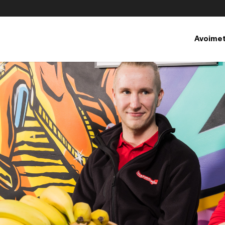
elu, avautuu uuteen välilehteen
Avoimet