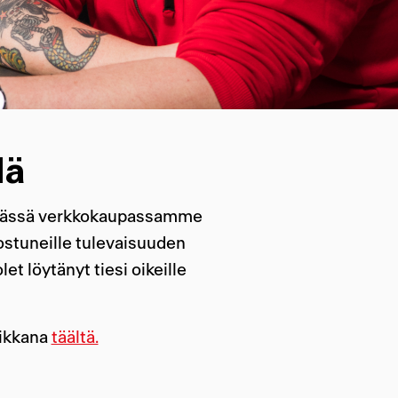
lä
ttyvässä verkkokaupassamme
nostuneille tulevaisuuden
et löytänyt tiesi oikeille
aikkana
täältä.