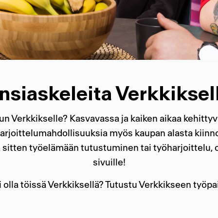
nsiaskeleita Verkkiksel
eluun Verkkikselle? Kasvavassa ja kaiken aikaa kehi
 harjoittelumahdollisuuksia myös kaupan alasta kiin
 sitten työelämään tutustuminen tai työharjoittelu, ol
sivuille!
si olla töissä Verkkiksellä? Tutustu Verkkikseen työp