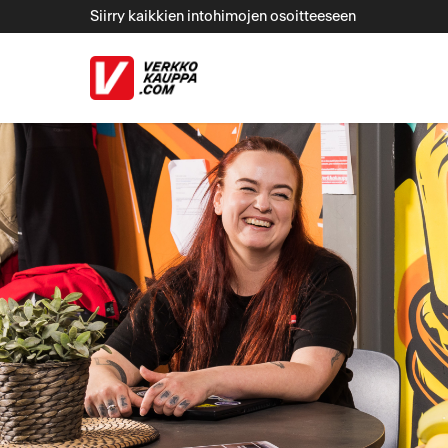
Siirry kaikkien intohimojen osoitteeseen
ulkoinen palv