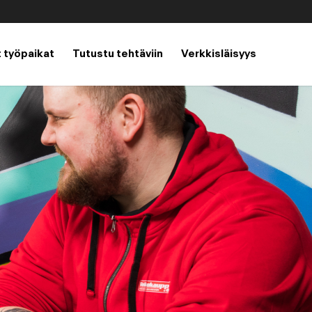
 työpaikat
Tutustu tehtäviin
Verkkisläisyys