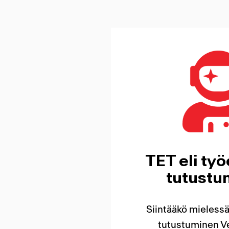
TET eli ty
tutustu
Siintääkö mieless
tutustuminen Ve