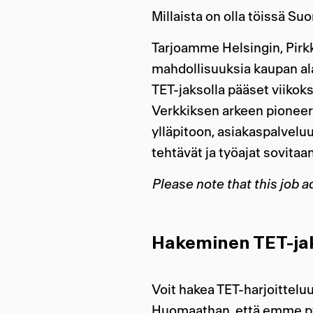
Millaista on olla töissä 
Tarjoamme Helsingin, Pirk
mahdollisuuksia kaupan alas
TET-jaksolla pääset viikok
Verkkiksen arkeen pioneeri
ylläpitoon, asiakaspalvelu
tehtävät ja työajat sovitaa
Please note that this job 
Hakeminen TET-ja
Voit hakea TET-harjoittelu
Huomaathan, että emme pys