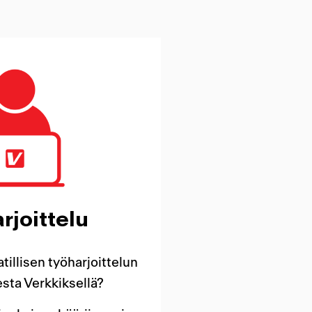
rjoittelu
illisen työharjoittelun
sta Verkkiksellä?