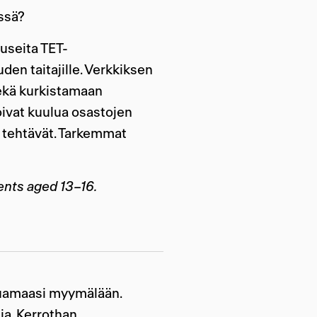
ssä?
useita TET-
den taitajille. Verkkiksen
sekä kurkistamaan
oivat kuulua osastojen
t tehtävät. Tarkemmat
ents aged 13–16.
uamaasi myymälään.
a. Kerrothan