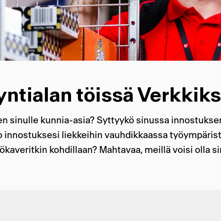
ntialan töissä Verkkiks
 sinulle kunnia-asia? Syttyykö sinussa innostuksen 
 innostuksesi liekkeihin vauhdikkaassa työympäristö
ökaveritkin kohdillaan? Mahtavaa, meillä voisi olla sinu