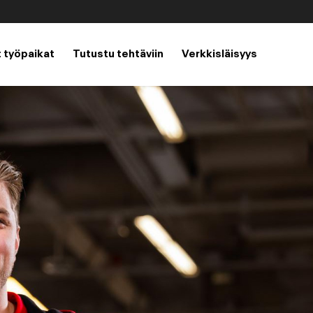
 työpaikat
Tutustu tehtäviin
Verkkisläisyys