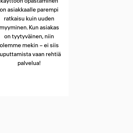
käyttöön opastaminen
on asiakkaalle parempi
ratkaisu kuin uuden
myyminen. Kun asiakas
on tyytyväinen, niin
olemme mekin – ei siis
tuputtamista vaan rehtiä
palvelua!