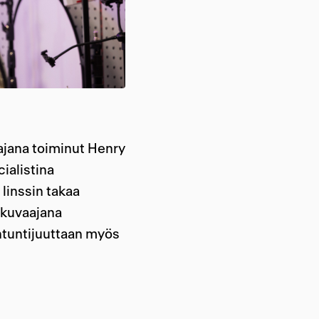
ajana toiminut Henry
ialistina
linssin takaa
okuvaajana
ntuntijuuttaan myös