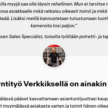
lla
myyjä saa olla täysin rehellinen.
Mun
ei tarvitse
anoa asiakkaalle mikä ratkaisu oikeasti toimii ja mikä
keää.
Lisäksi
meillä kannustetaan tutustumaan tuottei
kameroita tosi paljon
.
”
ksen
Sales Specialist
, toiselta työltään potretti- ja
tityö Verkkiksellä on ainakin
ässä pääset kasvattamaan asiantuntijuuttasi kaupa
t myymälässä asiakasta varten ja toimit hänen oike