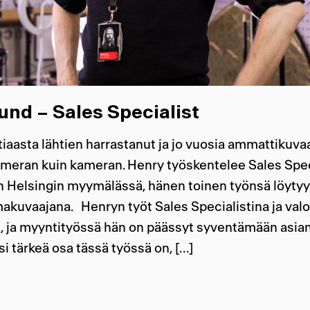
und – Sales Specialist
iaasta lähtien harrastanut ja jo vuosia ammattikuva
meran kuin kameran. Henry työskentelee Sales Spec
Helsingin myymälässä, hänen toinen työnsä löytyy 
makuvaajana. Henryn työt Sales Specialistina ja val
n, ja myyntityössä hän on päässyt syventämään asia
si tärkeä osa tässä työssä on, […]