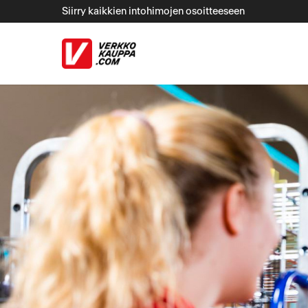
Siirry kaikkien intohimojen osoitteeseen
ulkoinen palv