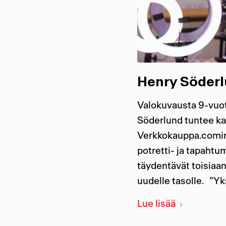
Henry Söderl
Valokuvausta 9-vuot
Söderlund tuntee ka
Verkkokauppa.comin 
potretti- ja tapahtu
täydentävät toisiaa
uudelle tasolle. ”Yk