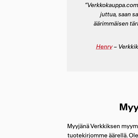
”
Verkkokauppa.comi
juttua, saan s
äärimmäisen tär
Henry
–
Verkki
Myyn
Myyjänä Verkkiksen myymäl
tuotekirjomme äärellä. Ole