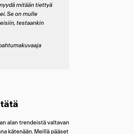
 myydä mitään tiettyä
 ei. Se on
mulle
siin, t
estaan
kin
 tapahtumakuvaaja
 tätä
n alan trendeistä valtavan
ana kätenään. Meillä pääset