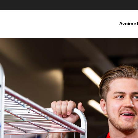
elu, avautuu uuteen välilehteen
Avoimet