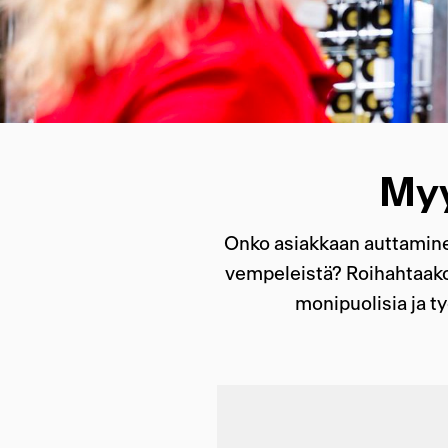
Myy
Onko asiakkaan auttaminen
vempeleistä? Roihahtaako
monipuolisia ja ty