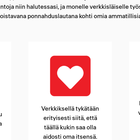
toja niin halutessasi, ja monelle verkkisläiselle t
loistavana ponnahduslautana kohti omia ammatillisi
Verkkiksellä tykätään
u
erityisesti siitä, että
a
täällä kukin saa olla
aidosti oma itsensä.